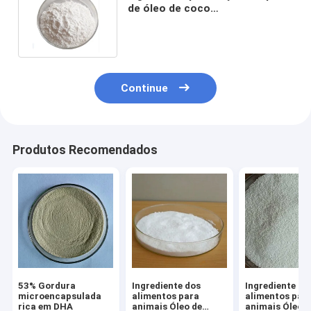
de óleo de coco
microencapsulado aumenta a
digestibilidade
Continue
Produtos Recomendados
53% Gordura
Ingrediente dos
Ingrediente do
microencapsulada
alimentos para
alimentos par
rica em DHA
animais Óleo de
animais Óleo d